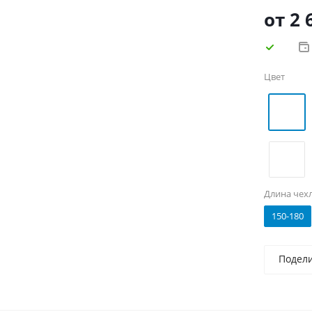
изготовл
от
2 
Цвет
Длина чех
150-180
Подел