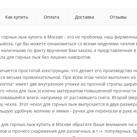
Как купить
Оплата
Доставка
Отзывы
 горных лыж купить в Москве - это не проблема, наш фирменны
ывоза, где Вы можете ознакомиться со всеми моделями чехлов в
наличными по факту вручения Вам заказа, а представленная в 
хла для горных лыж без лишних наворотов.
ичается простотой конструкции, что делает его производство 
ётся весьма привлекательной. При всём этом чехол выполнен из
"Norma" имеет две внутренние утяжки из прочной стропы ширин
того чехла для лыж усилены материалом повышенной прочности
зовавшейся влаги, например от растаявшего снега. Второй (ве
у чехла. Этот чехол для горных лыж выпускается в двух размерах
льшую удобную молнию и лямки - ручки для переноски в руке и
 для горных лыж купить в Москве обратите Ваше внимание на н
ов и прочего снаряжения для различных, в т.ч. популярных, б