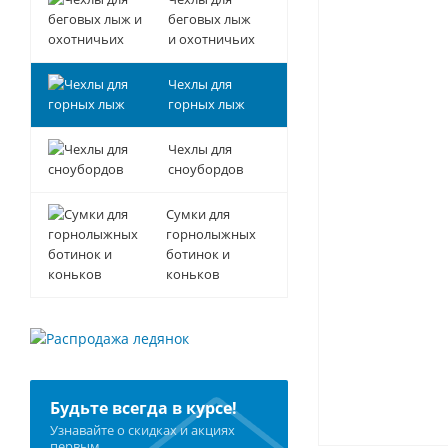
беговых лыж
и охотничьих
Чехлы для
горных лыж
Чехлы для
сноубордов
Сумки для
горнолыжных
ботинок и
коньков
Будьте всегда в курсе!
Узнавайте о скидках и акциях
первым