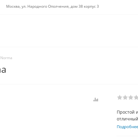
Москва, ул. Народного Ополчения, дом 38 корпус 3
 Norma
ma
Простой и
отличный 
наворотов
Подробне
низкой, н