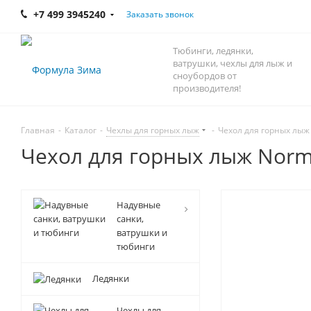
+7 499 3945240
Заказать звонок
Тюбинги, ледянки,
ватрушки, чехлы для лыж и
сноубордов от
производителя!
Главная
-
Каталог
-
Чехлы для горных лыж
-
Чехол для горных лыж
Чехол для горных лыж Nor
Надувные
санки,
ватрушки и
тюбинги
Ледянки
Чехлы для