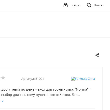
Войти
Поиск
Артикул:
51001
 доступный по цене чехол для горных лыж "Norma" -
выбор для тех, кому нужен просто чехол, без
. Конструкция чехла проста, что делает его цену
е
о не в ущерб качеству - чехол для горных лыж "Norma"