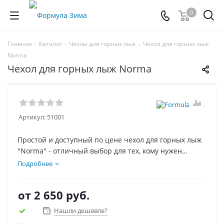
0
Главная
-
Каталог
-
Чехлы для горных лыж
-
Чехол для горных лыж
Norma
Чехол для горных лыж Norma
Артикул:
51001
Простой и доступный по цене чехол для горных лыж
"Norma" - отличный выбор для тех, кому нужен
просто чехол, без наворотов. Конструкция чехла
Подробнее
проста, что делает его цену низкой, но не в ущерб
качеству - чехол для горных лыж "Norma" изготовлен
от
2 650 руб.
из качественных и прочных материалов.
Нашли дешевле?