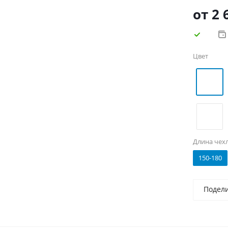
изготовл
от
2 
Цвет
Длина чех
150-180
Подел