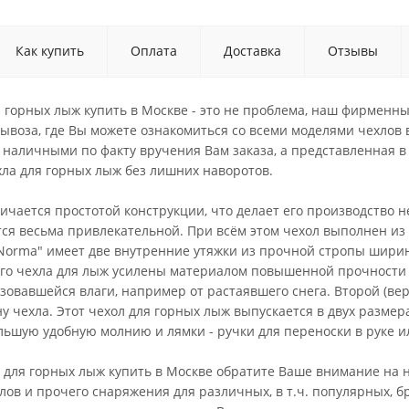
Как купить
Оплата
Доставка
Отзывы
 горных лыж купить в Москве - это не проблема, наш фирменны
ывоза, где Вы можете ознакомиться со всеми моделями чехлов в
наличными по факту вручения Вам заказа, а представленная в 
хла для горных лыж без лишних наворотов.
ичается простотой конструкции, что делает его производство 
ётся весьма привлекательной. При всём этом чехол выполнен из
"Norma" имеет две внутренние утяжки из прочной стропы ширин
того чехла для лыж усилены материалом повышенной прочности
зовавшейся влаги, например от растаявшего снега. Второй (ве
у чехла. Этот чехол для горных лыж выпускается в двух размерах
льшую удобную молнию и лямки - ручки для переноски в руке и
 для горных лыж купить в Москве обратите Ваше внимание на н
ов и прочего снаряжения для различных, в т.ч. популярных, б