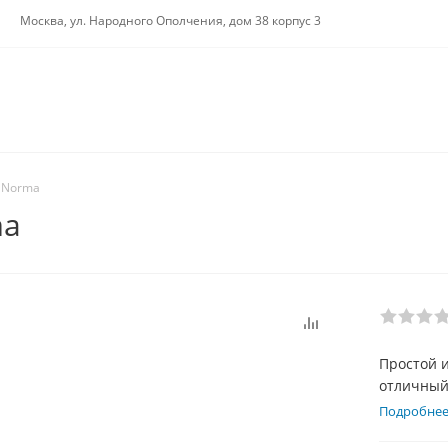
Москва, ул. Народного Ополчения, дом 38 корпус 3
 Norma
ma
Простой и
отличный 
наворотов
Подробне
низкой, н