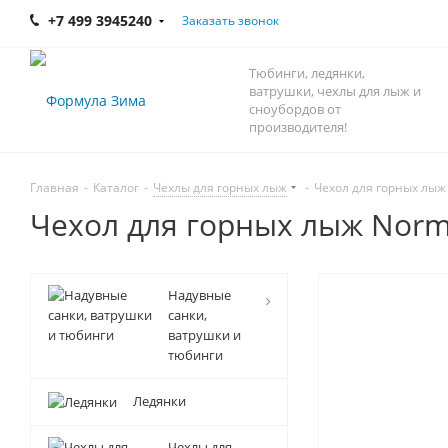
+7 499 3945240
Заказать звонок
Тюбинги, ледянки,
ватрушки, чехлы для лыж и
сноубордов от
производителя!
Главная
-
Каталог
-
Чехлы для горных лыж
-
Чехол для горных лыж
Чехол для горных лыж Nor
Надувные
санки,
ватрушки и
тюбинги
Ледянки
Чехлы для