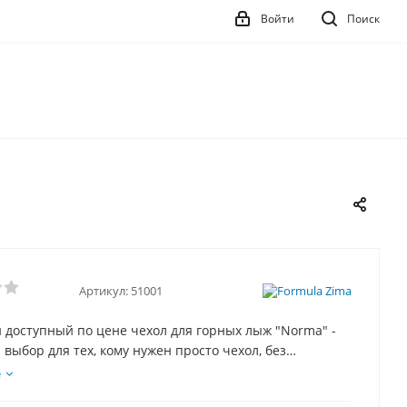
Войти
Поиск
Артикул:
51001
 доступный по цене чехол для горных лыж "Norma" -
выбор для тех, кому нужен просто чехол, без
. Конструкция чехла проста, что делает его цену
е
о не в ущерб качеству - чехол для горных лыж "Norma"