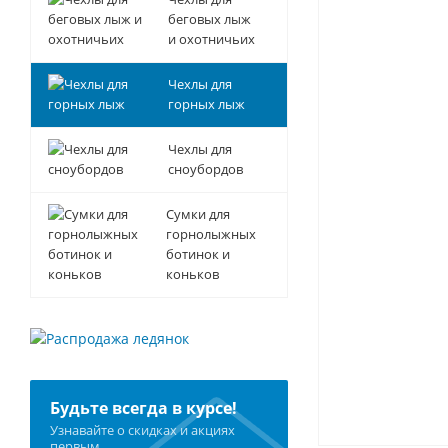
беговых лыж
и охотничьих
Чехлы для
горных лыж
Чехлы для
сноубордов
Сумки для
горнолыжных
ботинок и
коньков
Будьте всегда в курсе!
Узнавайте о скидках и акциях
первым