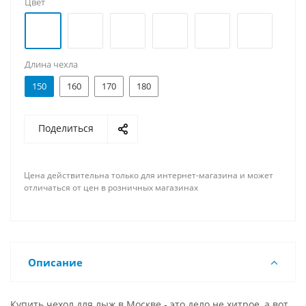
Цвет
Длина чехла
150
160
170
180
Поделиться
Цена действительна только для интернет-магазина и может
отличаться от цен в розничных магазинах
Описание
Купить чехол для лыж в Москве - это дело не хитрое, а вот