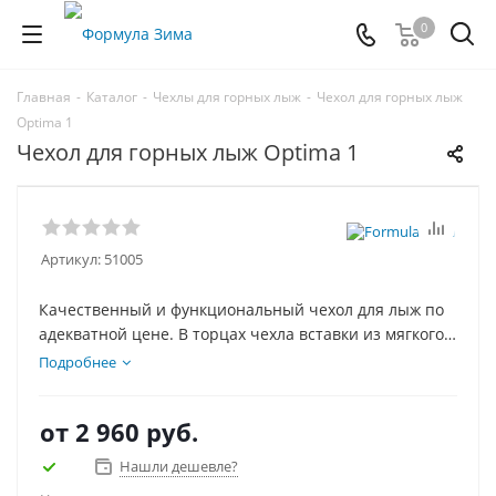
0
Главная
-
Каталог
-
Чехлы для горных лыж
-
Чехол для горных лыж
Optima 1
Чехол для горных лыж Optima 1
Артикул:
51005
Качественный и функциональный чехол для лыж по
адекватной цене. В торцах чехла вставки из мягкого
материала, защищающие лыжи, когда вы ставите
Подробнее
чехол на торец. Размер и расцветку чехла можно
подобрать на свой вкус и длину лыж.
от
2 960 руб.
Нашли дешевле?