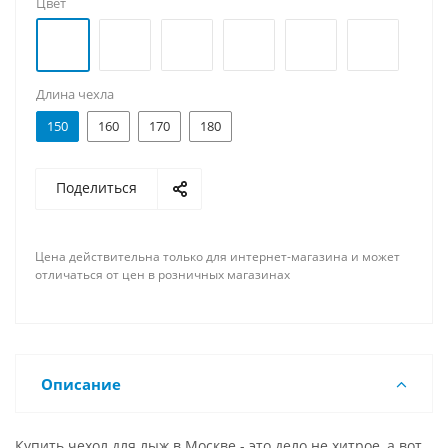
Цвет
Длина чехла
150
160
170
180
Поделиться
Цена действительна только для интернет-магазина и может
отличаться от цен в розничных магазинах
Описание
Купить чехол для лыж в Москве - это дело не хитрое, а вот