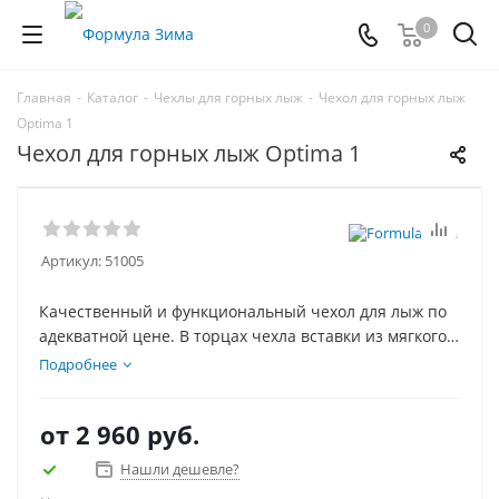
0
Главная
-
Каталог
-
Чехлы для горных лыж
-
Чехол для горных лыж
Optima 1
Чехол для горных лыж Optima 1
Артикул:
51005
Качественный и функциональный чехол для лыж по
адекватной цене. В торцах чехла вставки из мягкого
материала, защищающие лыжи, когда вы ставите
Подробнее
чехол на торец. Размер и расцветку чехла можно
подобрать на свой вкус и длину лыж.
от
2 960 руб.
Нашли дешевле?