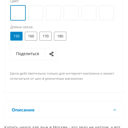
Цвет
Длина чехла
150
160
170
180
Поделиться
Цена действительна только для интернет-магазина и может
отличаться от цен в розничных магазинах
Описание
Купить чехол для лыж в Москве - это дело не хитрое, а вот