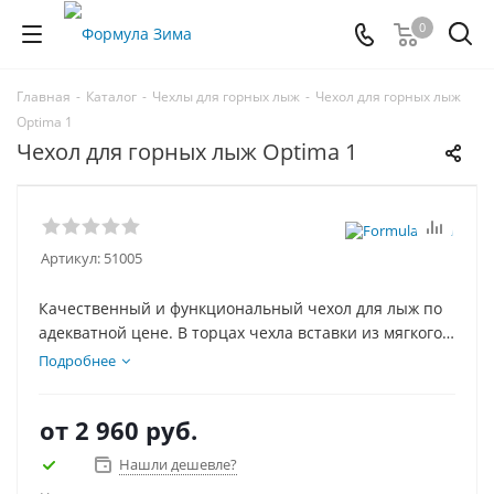
0
Главная
-
Каталог
-
Чехлы для горных лыж
-
Чехол для горных лыж
Optima 1
Чехол для горных лыж Optima 1
Артикул:
51005
Качественный и функциональный чехол для лыж по
адекватной цене. В торцах чехла вставки из мягкого
материала, защищающие лыжи, когда вы ставите
Подробнее
чехол на торец. Размер и расцветку чехла можно
подобрать на свой вкус и длину лыж.
от
2 960 руб.
Нашли дешевле?