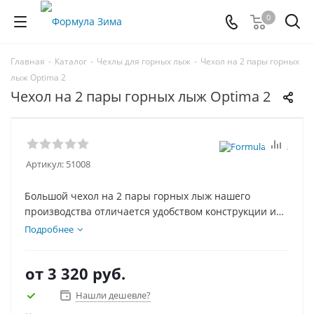
0
Главная
-
Каталог
-
Чехлы для горных лыж
-
Чехол на 2 пары горных
лыж Optima 2
Чехол на 2 пары горных лыж Optima 2
Артикул:
51008
Большой чехол на 2 пары горных лыж нашего
производства отличается удобством конструкции и
доступной ценой. Низ чехла усилен специальной
Подробнее
вставкой, чтобы чехол с лыжами можно было ставить,
не боясь повредить лыжи, внутри чехла вшиты
от
3 320 руб.
стяжки для фиксации лыж.
Нашли дешевле?