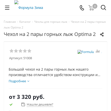
0
Главная
-
Каталог
-
Чехлы для горных лыж
-
Чехол на 2 пары горных
лыж Optima 2
Чехол на 2 пары горных лыж Optima 2
Артикул:
51008
Большой чехол на 2 пары горных лыж нашего
производства отличается удобством конструкции и
доступной ценой. Низ чехла усилен специальной
Подробнее
вставкой, чтобы чехол с лыжами можно было ставить,
не боясь повредить лыжи, внутри чехла вшиты
от
3 320 руб.
стяжки для фиксации лыж.
Нашли дешевле?