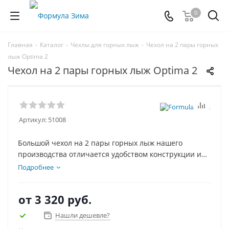
0
Главная
-
Каталог
-
Чехлы для горных лыж
-
Чехол на 2 пары горных
лыж Optima 2
Чехол на 2 пары горных лыж Optima 2
Артикул:
51008
Большой чехол на 2 пары горных лыж нашего
производства отличается удобством конструкции и
доступной ценой. Низ чехла усилен специальной
Подробнее
вставкой, чтобы чехол с лыжами можно было ставить,
не боясь повредить лыжи, внутри чехла вшиты
от
3 320 руб.
стяжки для фиксации лыж.
Нашли дешевле?