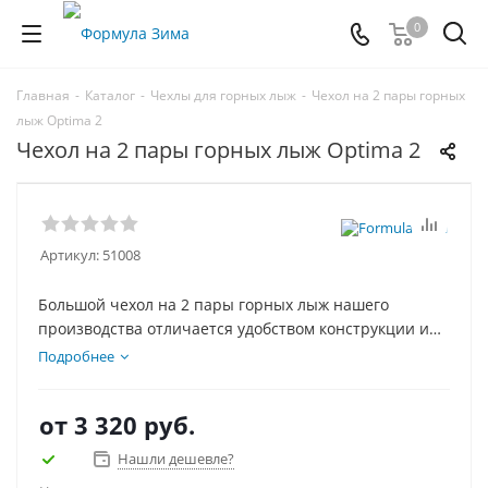
0
Главная
-
Каталог
-
Чехлы для горных лыж
-
Чехол на 2 пары горных
лыж Optima 2
Чехол на 2 пары горных лыж Optima 2
Артикул:
51008
Большой чехол на 2 пары горных лыж нашего
производства отличается удобством конструкции и
доступной ценой. Низ чехла усилен специальной
Подробнее
вставкой, чтобы чехол с лыжами можно было ставить,
не боясь повредить лыжи, внутри чехла вшиты
от
3 320 руб.
стяжки для фиксации лыж.
Нашли дешевле?