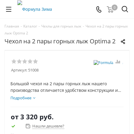
0
Главная
-
Каталог
-
Чехлы для горных лыж
-
Чехол на 2 пары горных
лыж Optima 2
Чехол на 2 пары горных лыж Optima 2
Артикул:
51008
Большой чехол на 2 пары горных лыж нашего
производства отличается удобством конструкции и
доступной ценой. Низ чехла усилен специальной
Подробнее
вставкой, чтобы чехол с лыжами можно было ставить,
не боясь повредить лыжи, внутри чехла вшиты
от
3 320 руб.
стяжки для фиксации лыж.
Нашли дешевле?