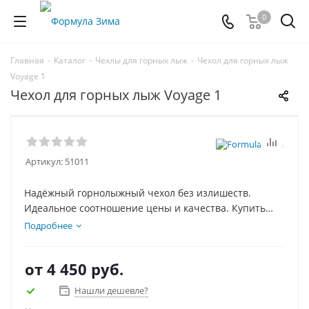
0
Главная
-
Каталог
-
Чехлы для горных лыж
-
Чехол для горных лыж
Voyage 1
Чехол для горных лыж Voyage 1
Артикул:
51011
Надёжный горнолыжный чехол без излишеств.
Идеальное соотношение цены и качества. Купить
можно самовывозом в нашем магазине или заказав
Подробнее
доставку по России и СНГ.
от
4 450 руб.
Нашли дешевле?