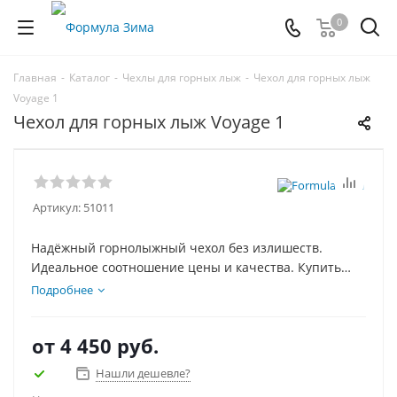
0
Главная
-
Каталог
-
Чехлы для горных лыж
-
Чехол для горных лыж
Voyage 1
Чехол для горных лыж Voyage 1
Артикул:
51011
Надёжный горнолыжный чехол без излишеств.
Идеальное соотношение цены и качества. Купить
можно самовывозом в нашем магазине или заказав
Подробнее
доставку по России и СНГ.
от
4 450 руб.
Нашли дешевле?