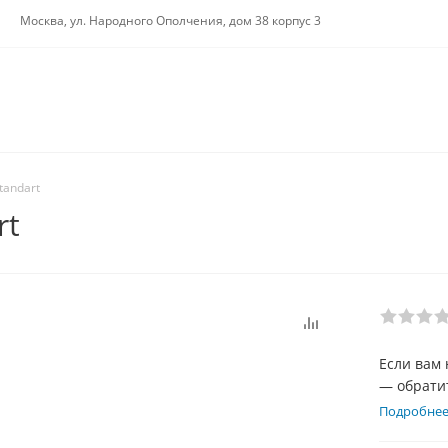
Москва, ул. Народного Ополчения, дом 38 корпус 3
tandart
rt
Если вам 
— обратит
выполнен
Подробне
обусловле