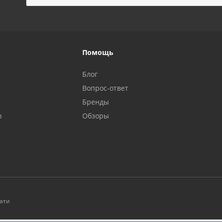
Помощь
Блог
Вопрос-ответ
Бренды
р
Обзоры
чати