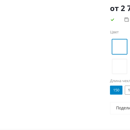
первых ру
от
2 
Цвет
Длина чех
150
1
Подел