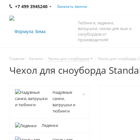
+7 499 3945240
Заказать звонок
Тюбинги, ледянки,
ватрушки, чехлы для лыж и
сноубордов от
производителя!
Главная
-
Каталог
-
Чехлы для сноубордов
-
Чехол для сноуборда S
Чехол для сноуборда Standa
Надувные
санки,
ватрушки и
тюбинги
Ледянки
Чехлы для