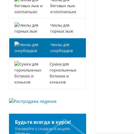
беговых лыж
и охотничьих
Чехлы для
горных лыж
Чехлы для
сноубордов
Сумки для
горнолыжных
ботинок и
коньков
Будьте всегда в курсе!
Узнавайте о скидках и акциях
первым