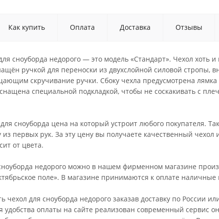
Как купить
Оплата
Доставка
Отзывы
для сноуборда недорого — это модель «Стандарт». Чехол хоть и
нащён ручкой для переноски из двухслойной силовой стропы, в
щающим скручивание ручки. Сбоку чехла предусмотрена лямка 
снащена специальной подкладкой, чтобы не соскакивать с плеч
для сноуборда цена на который устроит любого покупателя. Та
 из первых рук. За эту цену вы получаете качественный чехол 
сит от цвета.
 сноуборда недорого можно в нашем фирменном магазине произ
тябрьское поле». В магазине принимаются к оплате наличные и
ь чехол для сноуборда недорого заказав доставку по России 
я удобства оплаты на сайте реализован современный сервис он