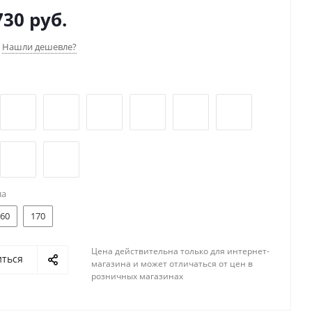
к. Есть самовывоз и доставка по России и СНГ.
730 руб.
Нашли дешевле?
ла
60
170
Цена действительна только для интернет-
иться
магазина и может отличаться от цен в
розничных магазинах