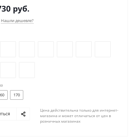
к. Есть самовывоз и доставка по России и СНГ.
730 руб.
Нашли дешевле?
ла
60
170
Цена действительна только для интернет-
иться
магазина и может отличаться от цен в
розничных магазинах