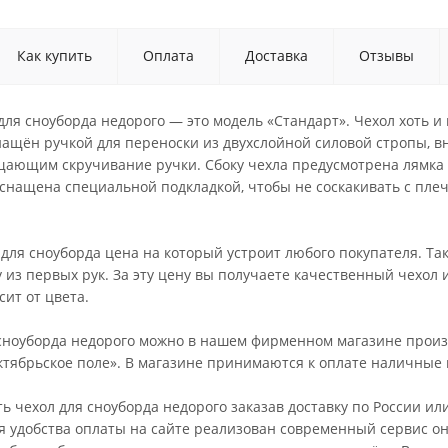
Как купить
Оплата
Доставка
Отзывы
для сноуборда недорого — это модель «Стандарт». Чехол хоть и
нащён ручкой для переноски из двухслойной силовой стропы, в
щающим скручивание ручки. Сбоку чехла предусмотрена лямка 
снащена специальной подкладкой, чтобы не соскакивать с плеч
для сноуборда цена на который устроит любого покупателя. Та
 из первых рук. За эту цену вы получаете качественный чехол 
сит от цвета.
 сноуборда недорого можно в нашем фирменном магазине произ
тябрьское поле». В магазине принимаются к оплате наличные и
ь чехол для сноуборда недорого заказав доставку по России 
я удобства оплаты на сайте реализован современный сервис он