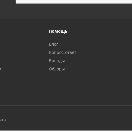
Помощь
Блог
Вопрос-ответ
Бренды
р
Обзоры
чати