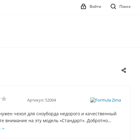
Войти
Поиск
Артикул:
52004
нужен чехол для сноуборда недорого и качественный
е внимание на эту модель «Стандарт». Добротно
ный чехол по выгодно недорогой цене. Цена
е
на тем, что мы производители и вы покупаете из