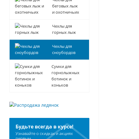
беговых лыж
и охотничьих
Чехлы для
горных лыж
Чехлы для
сноубордов
Сумки для
горнолыжных
ботинок и
коньков
Будьте всегда в курсе!
Узнавайте о скидках и акциях
первым