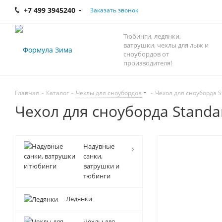
+7 499 3945240
Заказать звонок
Тюбинги, ледянки,
ватрушки, чехлы для лыж и
сноубордов от
производителя!
Главная
-
Каталог
-
Чехлы для сноубордов
-
Чехол для сноуборда S
Чехол для сноуборда Standa
Надувные
санки,
ватрушки и
тюбинги
Ледянки
Чехлы для