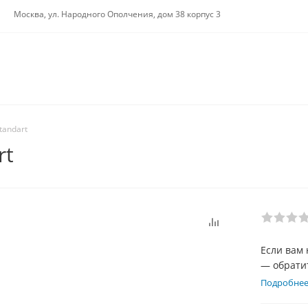
Москва, ул. Народного Ополчения, дом 38 корпус 3
tandart
rt
Если вам 
— обратит
выполнен
Подробне
обусловле