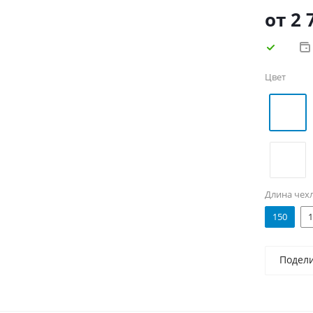
первых ру
от
2 
Цвет
Длина чех
150
1
Подел