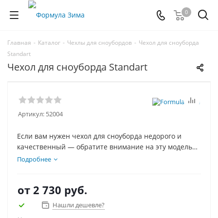
0
Главная
-
Каталог
-
Чехлы для сноубордов
-
Чехол для сноуборда
Standart
Чехол для сноуборда Standart
Артикул:
52004
Если вам нужен чехол для сноуборда недорого и
качественный — обратите внимание на эту модель
«Стандарт». Добротно выполненный чехол по
Подробнее
выгодно недорогой цене. Цена обусловлена тем, что
мы производители и вы покупаете из первых рук.
от
2 730 руб.
Есть самовывоз и доставка по России и СНГ.
Нашли дешевле?