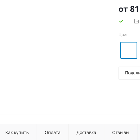
гладкого 
от
81
сайте, та
"Октябрьс
Цвет
Подел
Как купить
Оплата
Доставка
Отзывы