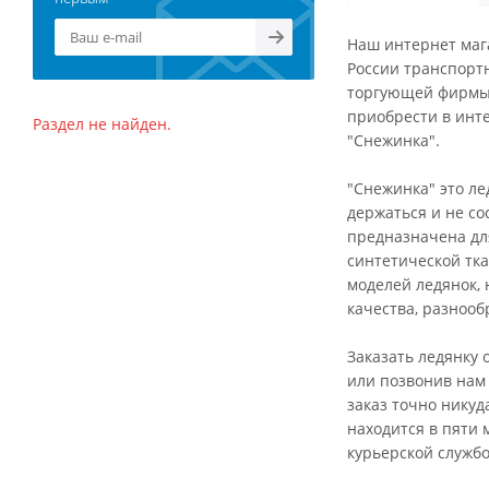
Наш интернет мага
России транспорт
торгующей фирмы,
приобрести в инт
Раздел не найден.
"Снежинка".
"Снежинка" это л
держаться и не со
предназначена для
синтетической тк
моделей ледянок, 
качества, разнооб
Заказать ледянку 
или позвонив нам 
заказ точно никуд
находится в пяти 
курьерской службо