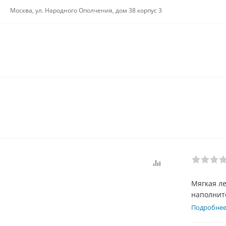
Москва, ул. Народного Ополчения, дом 38 корпус 3
Мягкая л
наполните
"кочках" 
Подробне
"Оксфорд"