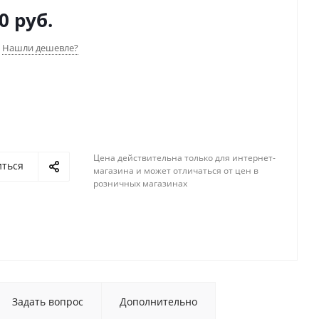
износостойкого ПВХ. Купить ледянку можно как на
0 руб.
к и приехав в наш магазин недалеко от станций метро
кое поле" и МЦК "Зорге".
Нашли дешевле?
Цена действительна только для интернет-
иться
магазина и может отличаться от цен в
розничных магазинах
Задать вопрос
Дополнительно