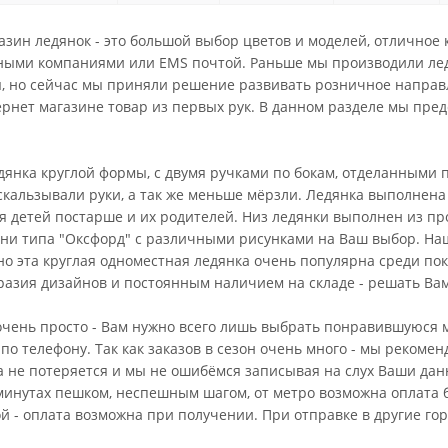
зин ледянок - это большой выбор цветов и моделей, отличное к
ными компаниями или EMS почтой. Раньше мы производили лед
 но сейчас мы приняли решение развивать розничное направл
ернет магазине товар из первых рук. В данном разделе мы пре
едянка круглой формы, с двумя ручками по бокам, отделанными
скальзывали руки, а так же меньше мёрзли. Ледянка выполнен
 детей постарше и их родителей. Низ ледянки выполнен из про
ани типа "Оксфорд" с различными рисунками на Ваш выбор. На
но эта круглая одноместная ледянка очень популярна среди по
разия дизайнов и постоянным наличием на складе - решать Вам
очень просто - Вам нужно всего лишь выбрать понравившуюся м
по телефону. Так как заказов в сезон очень много - мы рекоменд
а не потеряется и мы не ошибёмся записывая на слух Ваши дан
минутах пешком, неспешным шагом, от метро возможна оплата б
й - оплата возможна при получении. При отправке в другие гор