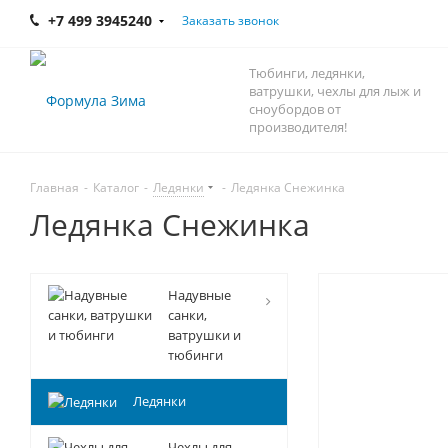
+7 499 3945240
Заказать звонок
Тюбинги, ледянки,
ватрушки, чехлы для лыж и
сноубордов от
производителя!
Главная
-
Каталог
-
Ледянки
-
Ледянка Снежинка
Ледянка Снежинка
Надувные
санки,
ватрушки и
тюбинги
Ледянки
Чехлы для