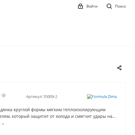
Войти
Поиск
Артикул:
55009-2
едянка круглой формы мягким теплоизолирующим
лем, который защитит от холода и смягчит удары на
при катании. Верх ледянки сделан из прочной ткани
е
 с ярким рисунком, низ - скользящая поверхность - из