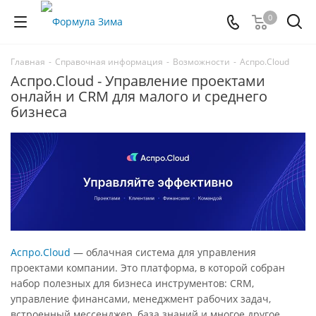
0
Главная
-
Справочная информация
-
Возможности
-
Аспро.Cloud
Аспро.Cloud - Управление проектами
онлайн и CRM для малого и среднего
бизнеса
Аспро.Cloud
— облачная система для управления
проектами компании. Это платформа, в которой собран
набор полезных для бизнеса инструментов: CRM,
управление финансами, менеджмент рабочих задач,
встроенный мессенджер, база знаний и многое другое.