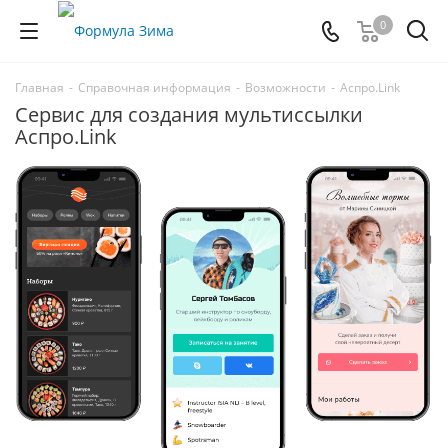
0
Главная
-
Справочная информация
-
Возможности
-
Аспро.Link
Сервис для создания мультиссылки
Аспро.Link